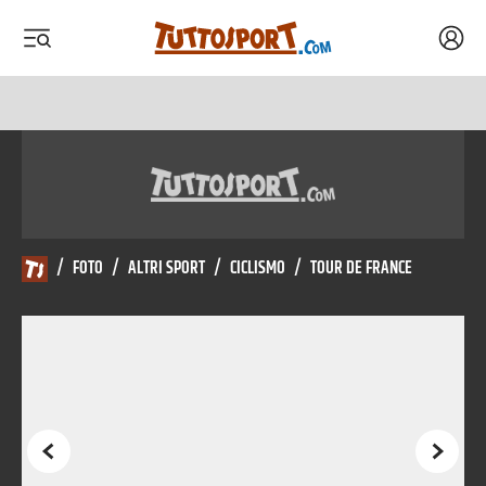
Acced
 menu
 menu
/
FOTO
/
ALTRI SPORT
/
CICLISMO
/
TOUR DE FRANCE
Precedente
Succes