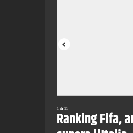
Precedente
1
di
11
Ranking Fifa, 