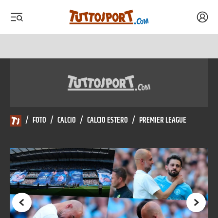
Acced
 menu
 menu
/
FOTO
/
CALCIO
/
CALCIO ESTERO
/
PREMIER LEAGUE
Precedente
Succes