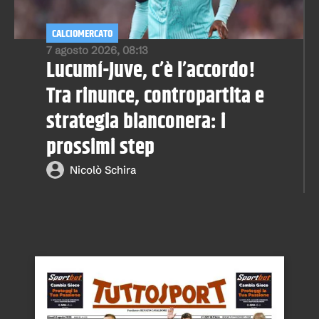
CALCIOMERCATO
7 agosto 2026, 08:13
Lucumí-Juve, c’è l’accordo!
Tra rinunce, contropartita e
strategia bianconera: i
prossimi step
Nicolò Schira