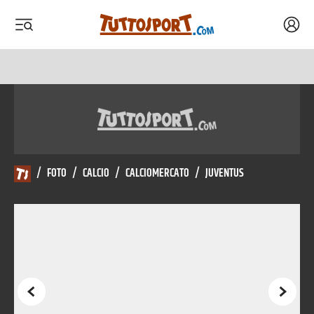
Acced
 menu
 menu
/
FOTO
/
CALCIO
/
CALCIOMERCATO
/
JUVENTUS
Precedente
Succes