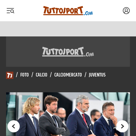
Acced
 menu
 menu
/
FOTO
/
CALCIO
/
CALCIOMERCATO
/
JUVENTUS
Precedente
Succes