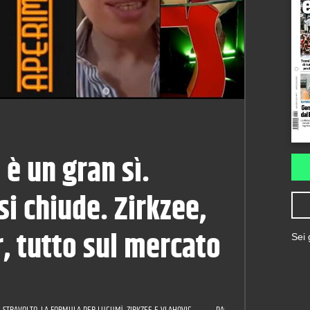
 è un gran sì.
i chiude. Zirkzee,
, tutto sul mercato
Sei
 STRAVOLTO, LA FORMULA PER LUCUMÌ, ZIRKZEE E VLAHOVIC...
PAGELLE JUVE: CELIK TUTTOF