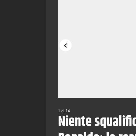
Precedente
1
di
14
Niente squalifi