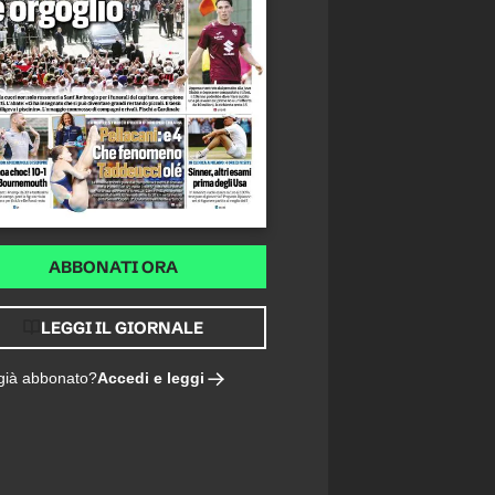
ABBONATI ORA
LEGGI IL GIORNALE
Accedi e leggi
 già abbonato?
ARE, BOGA INAFFERRABILE, DAVID IMBALLATO, CAMBIASO A METÀ, DOUGLAS LUIZ C'È