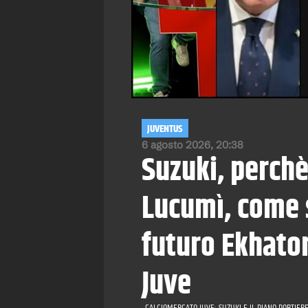
JUVENTUS
6 agosto 2026, 20:38
Suzuki, perchè
Lucumì, come s
futuro Ekhator
Juve
CALCIOMERCATO JUVE: SUZUKI E IL PIANO PORTIERE