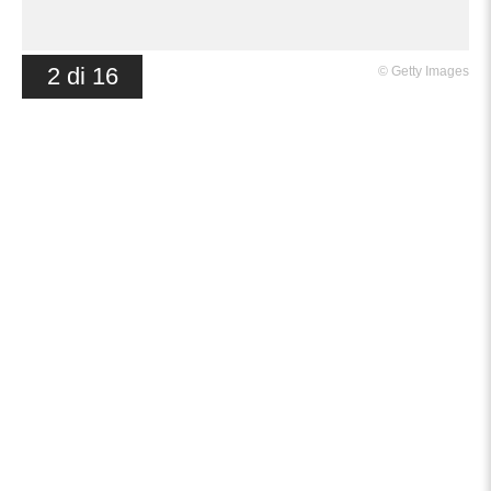
2
di
16
©
Getty Images