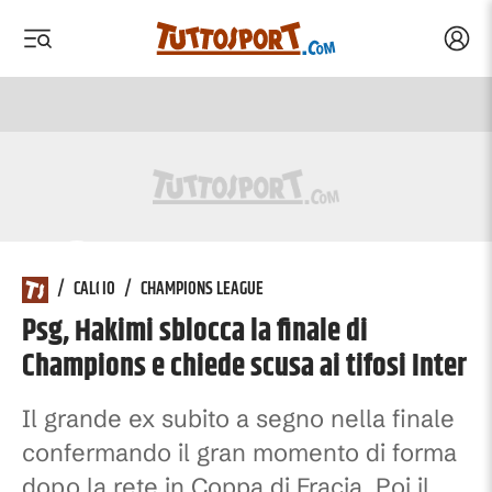
Acced
 menu
 menu
/
CALCIO
/
CHAMPIONS LEAGUE
Psg, Hakimi sblocca la finale di
scrolla
Champions e chiede scusa ai tifosi Inter
Il grande ex subito a segno nella finale
confermando il gran momento di forma
dopo la rete in Coppa di Fracia. Poi il