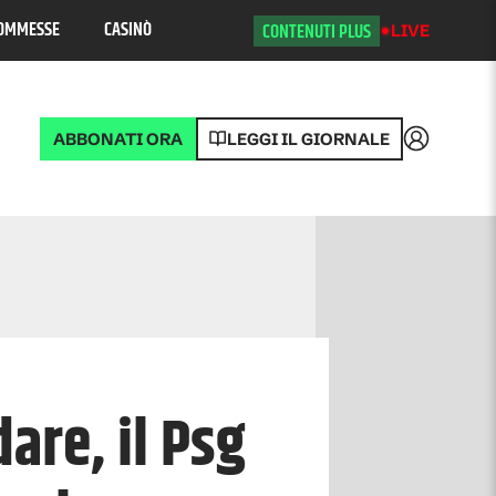
OMMESSE
CASINÒ
CONTENUTI PLUS
LIVE
ABBONATI ORA
LEGGI IL GIORNALE
Accedi
are, il Psg