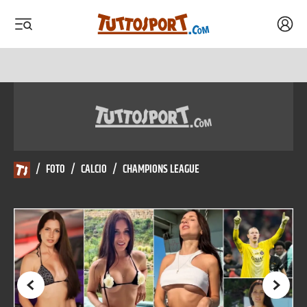
Acced
 menu
 menu
/
FOTO
/
CALCIO
/
CHAMPIONS LEAGUE
Precedente
Succes