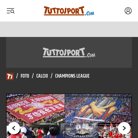
Acced
 menu
 menu
/
FOTO
/
CALCIO
/
CHAMPIONS LEAGUE
Precedente
Succes