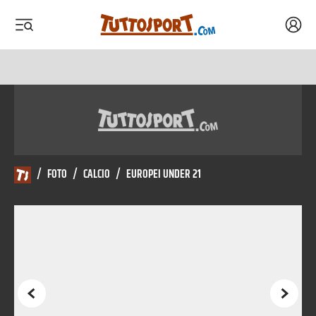
Acced
 menu
 menu
/
FOTO
/
CALCIO
/
EUROPEI UNDER 21
Precedente
Succes