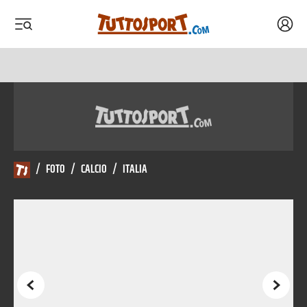
Acced
 menu
 menu
/
FOTO
/
CALCIO
/
ITALIA
Precedente
Succes