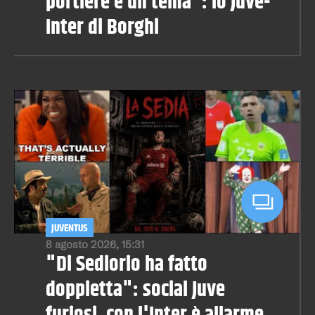
portiere è un tema": lo Juve-
Inter di Borghi
JUVENTUS
8 agosto 2026, 15:31
"Di Sediorio ha fatto
doppietta": social Juve