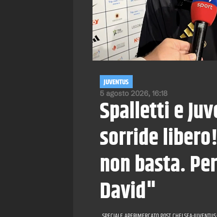
JUVENTUS
5 agosto 2026, 16:18
Spalletti e Ju
sorride libero!
non basta. Per
David"
SPECIALE APERIMERCATO POST CHELSEA-JUVENTUS: