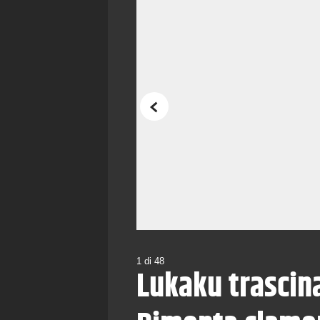
Precedente
1
di
48
Lukaku trascina