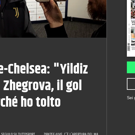
ve-Chelsea: "Yildiz
 Zhegrova, il gol
ché ho tolto
Sei
 SEGUILO SU TUTTOSPORT
ZIRKZEE-JUVE: C'È L'APERTURA DEL MANCHESTER UNITED! LA FO