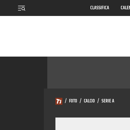
CLASSIFICA
CALE
menu
/
FOTO
/
CALCIO
/
SERIE A