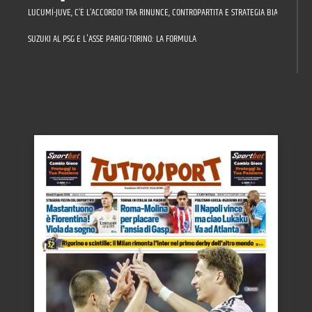
LUCUMÍ-JUVE, C’È L’ACCORDO! TRA RINUNCE, CONTROPARTITA E STRATEGIA BIANCONERA: 
SUZUKI AL PSG E L'ASSE PARIGI-TORINO: LA FORMULA