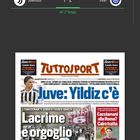
1
-
2
Juventus
Inter
89' 2° tempo