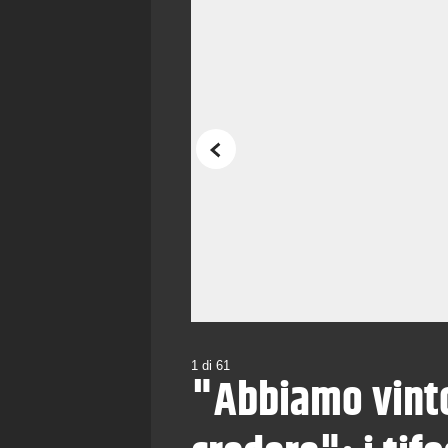
Precedente
1
di
61
"Abbiamo vinto