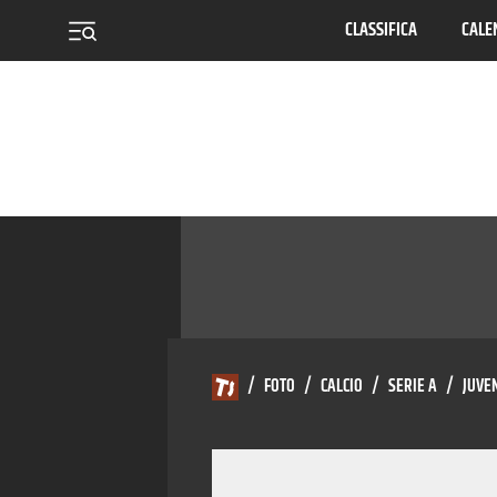
CLASSIFICA
CALE
menu
/
FOTO
/
CALCIO
/
SERIE A
/
JUVE