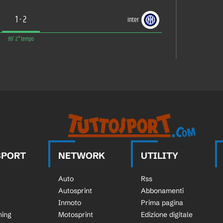
1
-
2
Inter
89' 2° tempo
SPORT
NETWORK
UTILITY
Auto
Rss
Autosprint
Abbonamenti
Inmoto
Prima pagina
ning
Motosprint
Edizione digitale