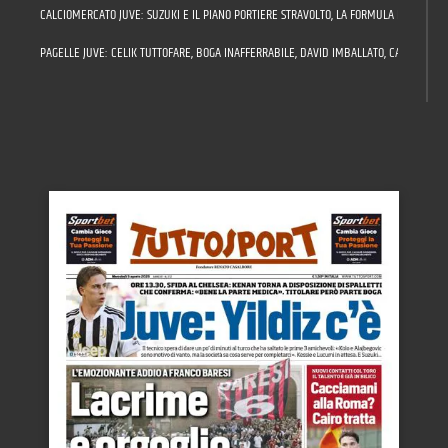
CALCIOMERCATO JUVE: SUZUKI E IL PIANO PORTIERE STRAVOLTO, LA FORMULA PER LUCUMÌ,
PAGELLE JUVE: CELIK TUTTOFARE, BOGA INAFFERRABILE, DAVID IMBALLATO, CAMBIASO A