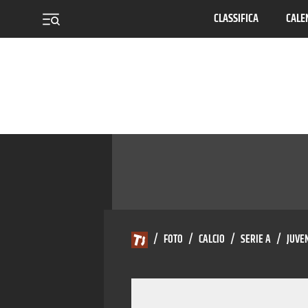
CLASSIFICA
CALE
menu
/
FOTO
/
CALCIO
/
SERIE A
/
JUVE