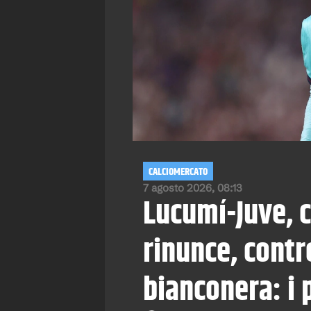
CALCIOMERCATO
7 agosto 2026, 08:13
Lucumí-Juve, c
rinunce, contr
bianconera: i 