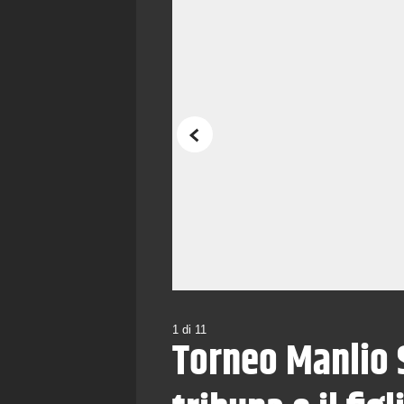
Precedente
1
di
11
Torneo Manlio S