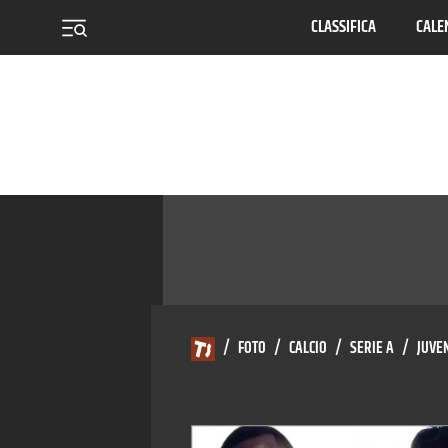
CLASSIFICA
CALE
menu
/
FOTO
/
CALCIO
/
SERIE A
/
JUVE