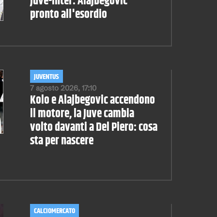
Juve-Inter: Alajbegovic
pronto all'esordio
JUVENTUS
7 agosto 2026, 17:10
Kolo e Alajbegovic accendono
il motore, la Juve cambia
volto davanti a Del Piero: cosa
sta per nascere
CALCIOMERCATO