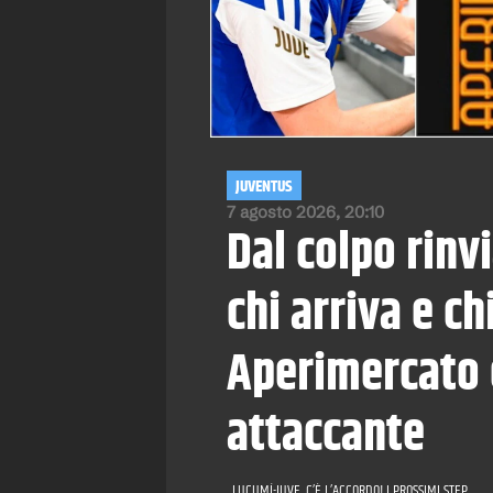
JUVENTUS
7 agosto 2026, 20:10
Dal colpo rinvi
chi arriva e ch
Aperimercato e
attaccante
LUCUMÍ-JUVE, C’È L’ACCORDO! I PROSSIMI STEP