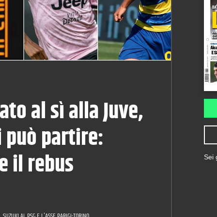
ato al sì alla Juve,
i può partire:
 il rebus
Sei
SUZUKI AL PSG E L'ASSE PARIGI-TORINO