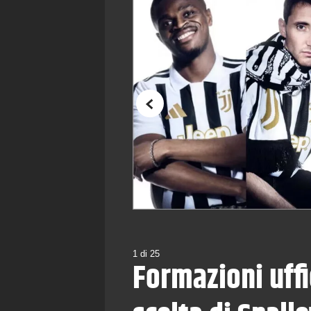
Precedente
1
di
25
Formazioni uffi