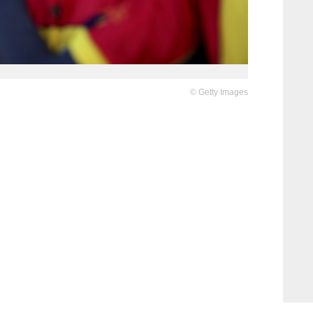
©
Getty Images