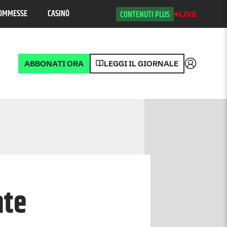
OMMESSE
CASINÒ
CONTENUTI PLUS
LIVE
ABBONATI ORA
LEGGI IL GIORNALE
Accedi
nte