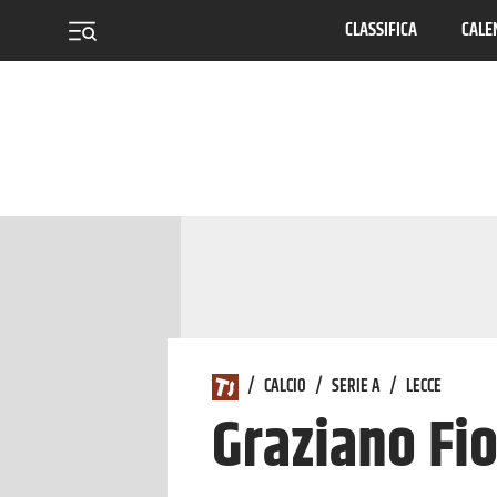
CLASSIFICA
CALE
menu
/
CALCIO
/
SERIE A
/
LECCE
Graziano Fio