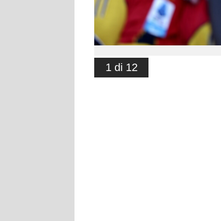
1
di
12