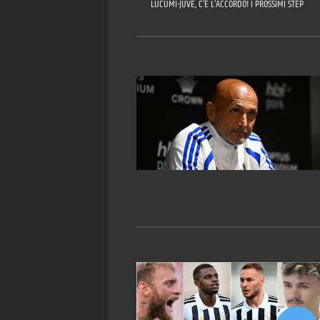
LUCUMÍ-JUVE, C’È L’ACCORDO! I PROSSIMI STEP