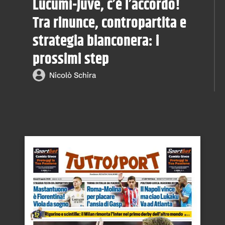
Lucumí-Juve, c’è l’accordo!
Tra rinunce, contropartita e
strategia bianconera: i
prossimi step
Nicolò Schira