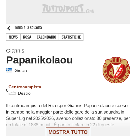
Torna alla squadra
NEWS
ROSA
CALENDARIO
STATISTICHE
Giannis
Papanikolaou
Grecia
Centrocampista
0
Destro
Il centrocampista del Rizespor Giannis Papanikolaou è sceso
in campo nella maggior parte delle gare della sua squadra in
Süper Lig nel 2025/2026, avendo collezionato 30 presenze, per
un totale di 1838 minuti. É partito titolare in 22 di queste
presenze, su 34 giornate, ed è entrato a gara in corso 8 volte.
MOSTRA TUTTO