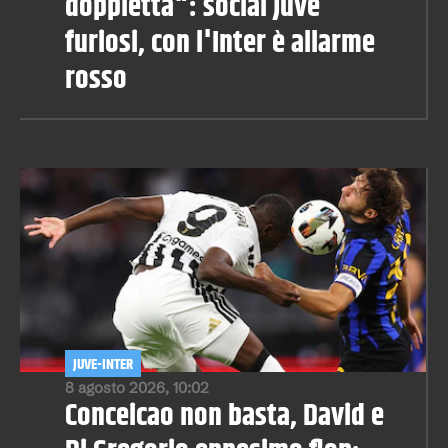
doppietta": social Juve
furiosi, con l'Inter è allarme
rosso
JUVE-INTER
8 agosto 2026, 10:02
Conceicao non basta, David e