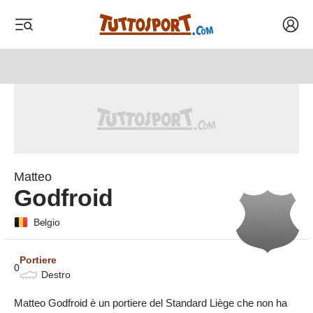
Acced
 menu
 menu
 menu
 menu
Matteo
Godfroid
Belgio
Portiere
0
Destro
Matteo Godfroid è un portiere del Standard Liège che non ha