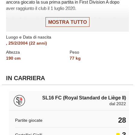
ancora giocato la sua prima partita in First Division A dopo
aver raggiunto il club il 1 luglio 2020.
La trasferta contro Westerlo, il 19 maggio, sarà la prossima
MOSTRA TUTTO
sfida di First Division A per lo Standard Liegi.
Nell'ultima stagione con Standard Liège II in Division 1
Luogo e Data di nascita
Godfroid ha collezionato 17 presenze.
,
25/2/2004
(
22
anni)
Altezza
Peso
190
cm
77
kg
IN CARRIERA
SL16 FC (Royal Standard de Liège II)
dal 2022
28
Partite giocate
3
Cartellini Gialli