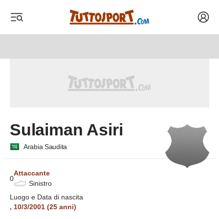
Acced
 menu
 menu
 menu
 menu
Sulaiman Asiri
Arabia Saudita
Attaccante
0
Sinistro
Luogo e Data di nascita
,
10/3/2001
(
25
anni)