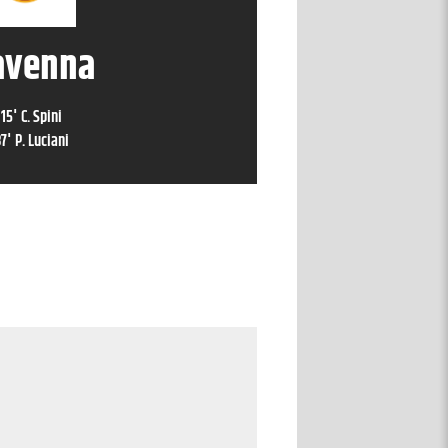
avenna
15
'
C. Spini
87
'
P. Luciani