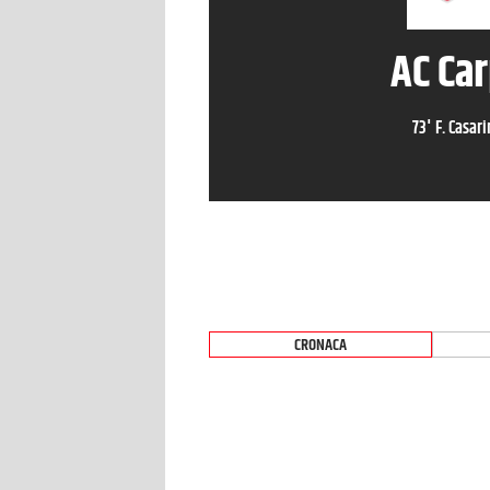
AC Car
73
'
F. Casari
CRONACA