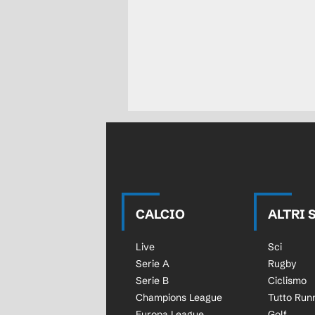
CALCIO
ALTRI 
Live
Sci
Serie A
Rugby
Serie B
Ciclismo
Champions League
Tutto Run
Europa League
Golf