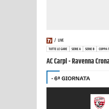
/
LIVE
TUTTE LE GARE
SERIE A
SERIE B
COPPA I
AC Carpi - Ravenna Crona
·
6
ª GIORNATA