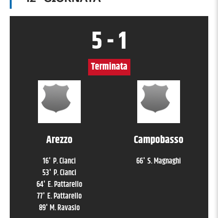
5
-
1
Terminata
Arezzo
Campobasso
16
'
P. Cianci
66
'
S. Magnaghi
53
'
P. Cianci
64
'
E. Pattarello
77
'
E. Pattarello
89
'
M. Ravasio