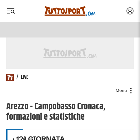
Acced
 menu
 menu
/
LIVE
Menu
Arezzo - Campobasso Cronaca,
formazioni e statistiche
·
12
ª GIORNATA