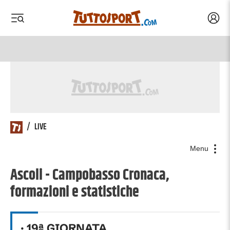
Acced
 menu
 menu
/
LIVE
Menu
Ascoli - Campobasso Cronaca,
formazioni e statistiche
·
19
ª GIORNATA