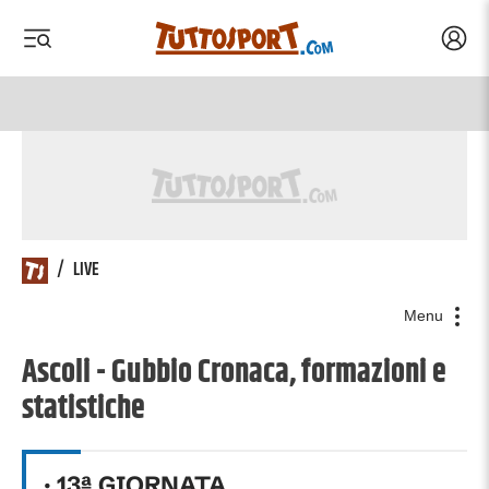
Acced
 menu
 menu
/
LIVE
Menu
Ascoli - Gubbio Cronaca, formazioni e
statistiche
·
13
ª GIORNATA