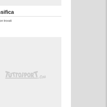
sifica
on trovati