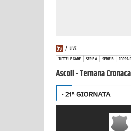
/
LIVE
TUTTE LE GARE
SERIE A
SERIE B
COPPA I
Ascoli - Ternana Cronaca
·
21
ª GIORNATA