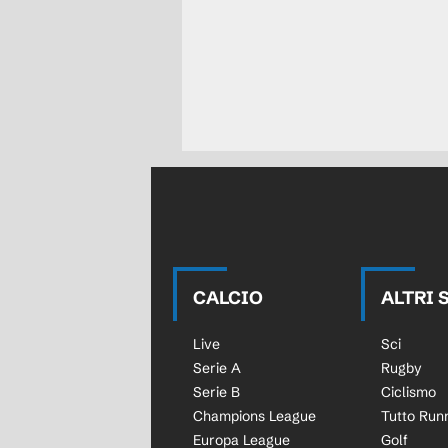
CALCIO
ALTRI 
Live
Sci
Serie A
Rugby
Serie B
Ciclismo
Champions League
Tutto Run
Europa League
Golf