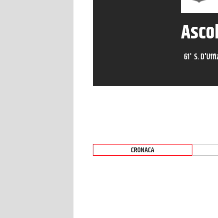
Ascol
61
'
S. D'Uffi
CRONACA