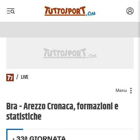
Acced
 menu
 menu
/
LIVE
Menu
Bra - Arezzo Cronaca, formazioni e
statistiche
·
33
ª GIORNATA