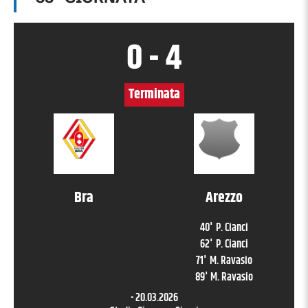
0
-
4
Terminata
Bra
Arezzo
40
'
P. Cianci
62
'
P. Cianci
71
'
M. Ravasio
89
'
M. Ravasio
-
20.03.2026