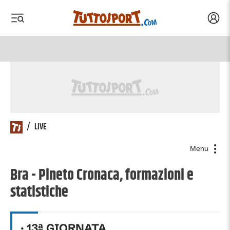
Acced
 menu
 menu
/
LIVE
Menu
Bra - Pineto Cronaca, formazioni e
statistiche
·
13
ª GIORNATA