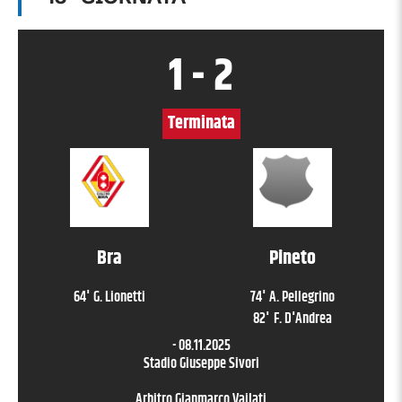
1
-
2
Terminata
Bra
Pineto
64
'
G. Lionetti
74
'
A. Pellegrino
82
'
F. D'Andrea
-
08.11.2025
Stadio Giuseppe Sivori
Arbitro
Gianmarco Vailati