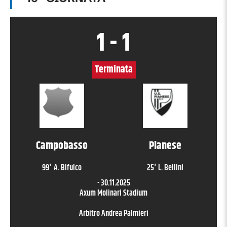
1
-
1
Terminata
Campobasso
Pianese
99
'
A. Bifulco
25
'
L. Bellini
-
30.11.2025
Axum Molinari Stadium
Arbitro
Andrea Palmieri