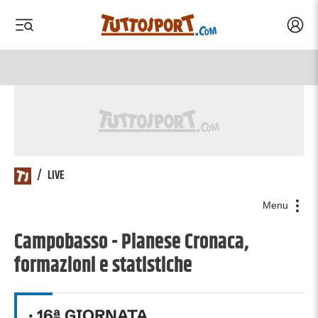
Acced
 menu
 menu
/
LIVE
Menu
Campobasso - Pianese Cronaca,
formazioni e statistiche
·
16
ª GIORNATA