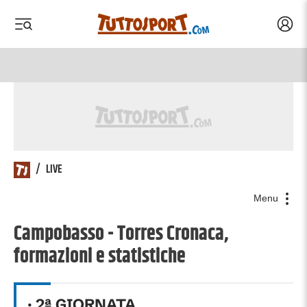
Acced
 menu
 menu
/
LIVE
Menu
Campobasso - Torres Cronaca,
formazioni e statistiche
·
2
ª GIORNATA