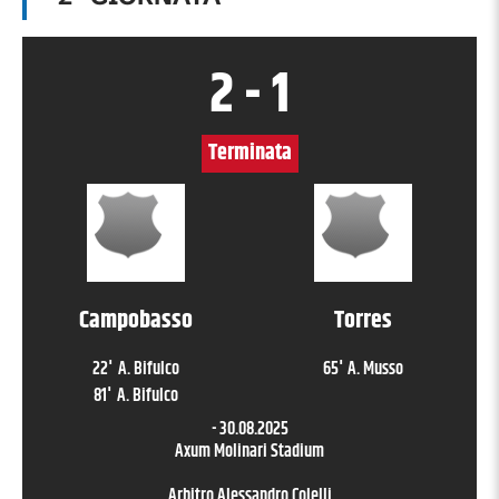
2
-
1
Terminata
Campobasso
Torres
22
'
A. Bifulco
65
'
A. Musso
81
'
A. Bifulco
-
30.08.2025
Axum Molinari Stadium
Arbitro
Alessandro Colelli