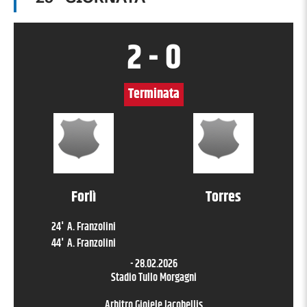
2
-
0
Terminata
Forlì
Torres
24
'
A. Franzolini
44
'
A. Franzolini
-
28.02.2026
Stadio Tullo Morgagni
Arbitro
Gioiele Iacobellis