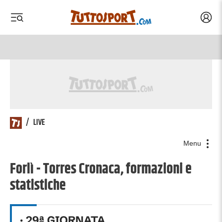
Acced
 menu
 menu
/
LIVE
Menu
Forlì - Torres Cronaca, formazioni e
statistiche
·
29
ª GIORNATA