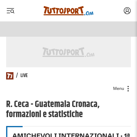
Acced
 menu
 menu
/
LIVE
Menu
R. Ceca - Guatemala Cronaca,
formazioni e statistiche
AMICHEVOLI INTERNAZIONALI
·
1
ª