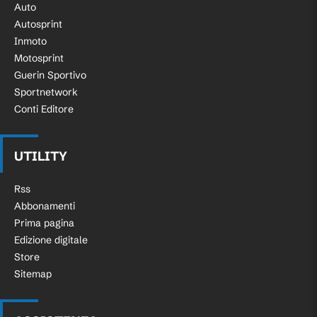
Auto
Autosprint
Gol! Repubblica Ceca 1, Guatemala 0.
Inmoto
Patrik Schick (Repubblica Ceca) un tiro di
Motosprint
11'
sinistro da centro area palla indirizzata
Guerin Sportivo
nel centro della porta. Assist di Pavel
Sportnetwork
Sulc.
Conti Editore
Inizia il Primo tempo.
UTILITY
Le formazioni sono state annunciate e i
giocatori stanno effettuando il
Rss
riscaldamento
Abbonamenti
Prima pagina
Edizione digitale
Store
Sitemap