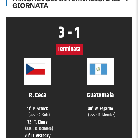
GIORNATA
3
-
1
Terminata
R. Ceca
Guatemala
11
'
P. Schick
40
'
W. Fajardo
(ass. :
P. Sulc
)
(ass. :
D. Méndez
)
72
'
T. Chory
(ass. :
D. Doudera
)
79
'
D. Visinsky