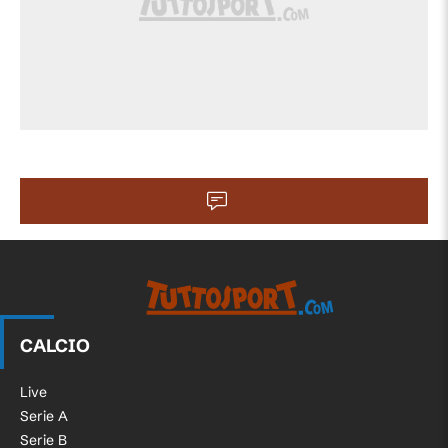
Sostituzione, Repubblica Ceca. Tomás
62'
Chory sostituisce Lukás Provod.
Sostituzione, Guatemala. Arquímides
60'
Ordóñez sostituisce Daniel Méndez.
Sostituzione, Guatemala. Matt Evans
60'
sostituisce Óscar Santis.
Sostituzione, Guatemala. Olger Escobar
60'
sostituisce William Fajardo.
Sostituzione, Repubblica Ceca. Vladimír
45'
Darida sostituisce Michal Sadílek.
CALCIO
Sostituzione, Repubblica Ceca. Adam
Live
45'
Hlozek sostituisce Pavel Sulc.
Serie A
Serie B