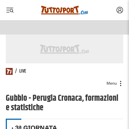
Acced
 menu
 menu
/
LIVE
Menu
Gubbio - Perugia Cronaca, formazioni
e statistiche
·
3
ª GIORNATA