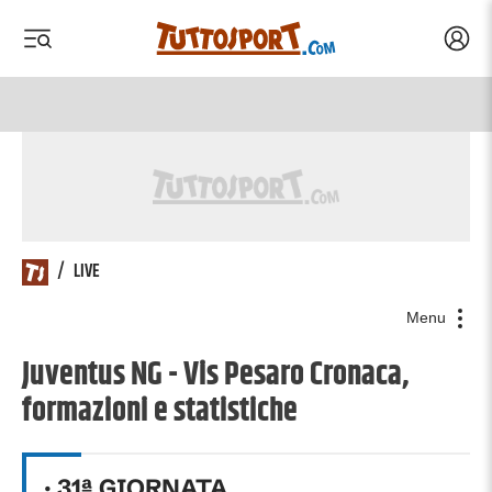
Acced
 menu
 menu
/
LIVE
Menu
Juventus NG - Vis Pesaro Cronaca,
formazioni e statistiche
·
31
ª GIORNATA