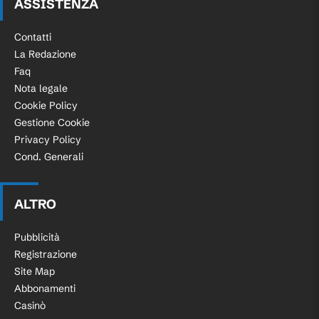
ASSISTENZA
medico dell'Atalanta.
Contatti
TIRO DI TAYLOR! Mancino a giro sul
La Redazione
secondo palo da fuori: bravo
59'
Faq
Carnesecchi, dopo il rimbalzo del
Nota legale
pallone, a distendersi in corner.
Cookie Policy
Gestione Cookie
Squadre molto lunghe in questa fase
58'
Privacy Policy
della partita.
Cond. Generali
Maldini ancora pericoloso: supera Hien
54'
in area e cerca il suggerimento basso.
ALTRO
Libera in qualche modo Kolasinac.
Pubblicità
53'
Reazione immediata dell'Atalanta.
Registrazione
Site Map
GOL! Lazio-ATALANTA 1-1. Ha pareggiato
Abbonamenti
subito Pasalic! Samardzic, con grande
Casinò
libertà, si accentra e calcia col mancino