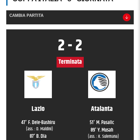
CAMBIA PARTITA
2
-
2
Terminata
Lazio
Atalanta
47
'
F. Dele-Bashiru
51
'
M. Pasalic
(ass. :
D. Maldini
)
89
'
Y. Musah
87
'
B. Dia
(ass. :
K. Sulemana
)