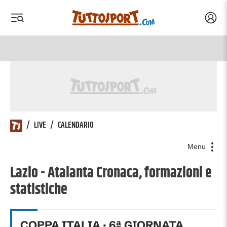
Acced
 menu
 menu
/
LIVE
/
CALENDARIO
Menu
Lazio - Atalanta Cronaca, formazioni e
statistiche
COPPA ITALIA
·
6
ª GIORNATA