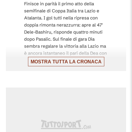
Finisce in parità il primo atto della
semifinale di Coppa Italia tra Lazio e
Atalanta. I gol tutti nella ripresa con
doppia rimonta nerazzurra: apre al 47'
Dele-Bashiru, risponde quattro minuti
dopo Pasalic. Sul finale di gara Dia
sembra regalare la vittoria alla Lazio ma
è ancora istantaneo il pari della Dea con
Musah.
MOSTRA TUTTA LA CRONACA
FINE PARTITA. LAZIO-ATALANTA 2-2.
90'+5'
Doppio botta e risposta nella ripresa:
Dele-Bashiru-Pasalic e poi Dia-Musah.
AMMONIZIONE PER L'ATALANTA. Hien
90'+5'
trattiene da dietro Nuno Tavares.
90'
Cinque minuti di recupero.