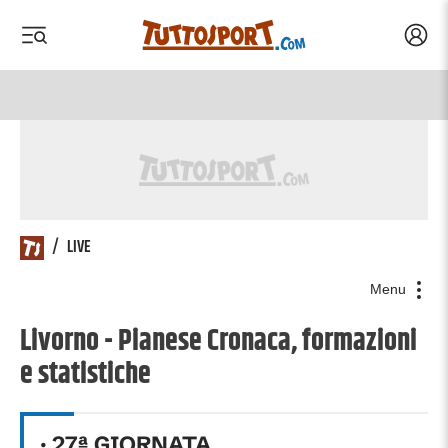
Acced
 menu
 menu
/
LIVE
Menu
Livorno - Pianese Cronaca, formazioni
e statistiche
·
27
ª GIORNATA