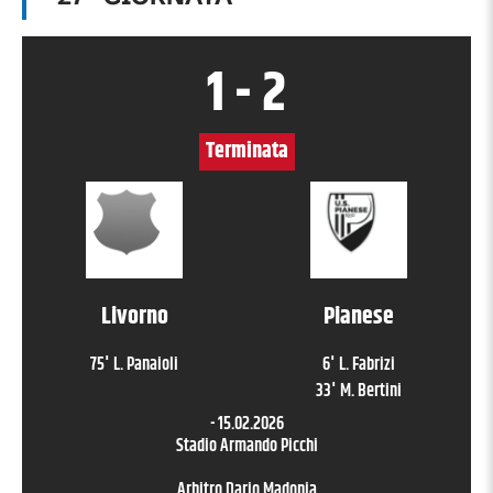
1
-
2
Terminata
Livorno
Pianese
75
'
L. Panaioli
6
'
L. Fabrizi
33
'
M. Bertini
-
15.02.2026
Stadio Armando Picchi
Arbitro
Dario Madonia