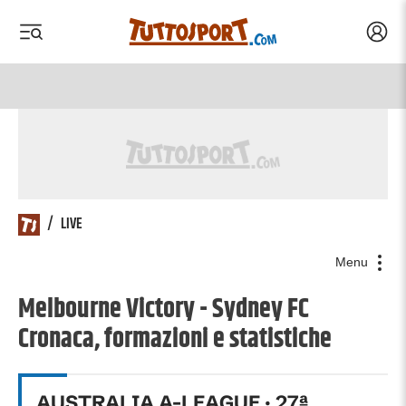
Acced
 menu
 menu
/
LIVE
Menu
Melbourne Victory - Sydney FC
Cronaca, formazioni e statistiche
AUSTRALIA A-LEAGUE
·
27
ª