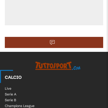
(Melbourne Victory) un tiro di destro da
90'
centro area tira alto. Assist di Roderick
Miranda da calcio d'angolo.
Sostituzione, Melbourne Victory. Reno
89'
Piscopo sostituisce Denis Genreau.
Calcio d'angolo,Melbourne Victory.
89'
Calcio d'angolo causato da Rhys Youlley
(Sydney).
88'
Fallo di Rhyan Grant (Sydney).
CALCIO
Keegan Jelacic (Melbourne Victory)
88'
conquista un calcio di punizione sulla
Live
fascia sinistra.
Serie A
Serie B
Tentativo fallito. Ahmet Arslan (Sydney)
Champions League