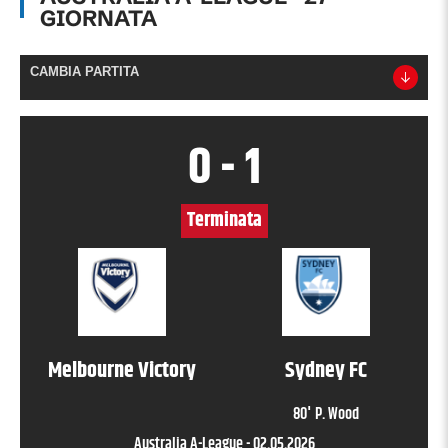
GIORNATA
CAMBIA PARTITA
0
-
1
Terminata
Melbourne Victory
Sydney FC
80
'
P. Wood
Australia A-League
-
02.05.2026