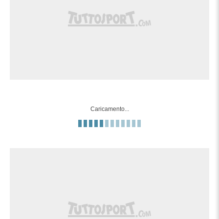
90'+5'
conquista un calcio di punizione nella
meta' campo avversaria.
90'+4'
Fallo di mano di Wataru Kamijo (Sydney).
Franco Lino(Melbourne Victory) uscito
90'+2'
per infortunio dopo che erano state
effettuato tutte le sostituzioni..
90'+2'
Gara riprende.
Caricamento...
Gara momentaneamente sospesa,
90'+2'
Franco Lino (Melbourne Victory) per
infortunio.
Il quarto ufficiale ha indicato 6 minuti di
90'
recupero.
Tentativo fallito. Matthew Grimaldi