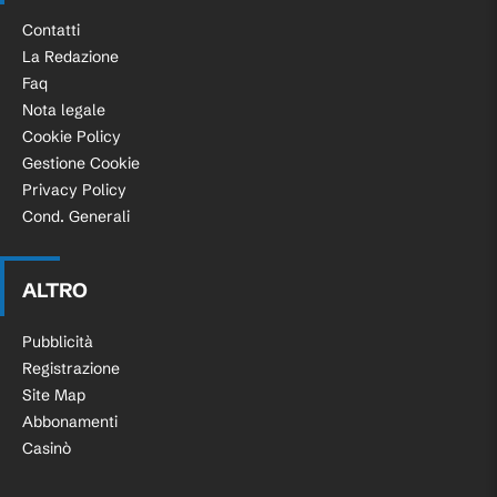
84'
D'Arrigo sostituisce Juan Mata.
Contatti
La Redazione
82'
Fallo di Paul Okon (Sydney).
Faq
Nota legale
Keegan Jelacic (Melbourne Victory)
Cookie Policy
82'
conquista un calcio di punizione sulla
Gestione Cookie
fascia sinistra.
Privacy Policy
Cond. Generali
Sostituzione, Sydney. Rhys Youlley
81'
sostituisce Akol Akon.
ALTRO
Gol! Melbourne Victory 0, Sydney 1.
Pubblicità
Patrick Wood (Sydney) un tiro di destro
80'
Registrazione
da centro area palla indirizzata
Site Map
nell'angolino in basso a sinistra.
Abbonamenti
Casinò
Wataru Kamijo (Sydney) e' ammonito per
78'
fallo.