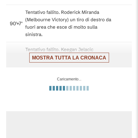
Tentativo fallito. Roderick Miranda
(Melbourne Victory) un tiro di destro da
90'+7'
fuori area che esce di molto sulla
sinistra.
Tentativo fallito. Keegan Jelacic
(Melbourne Victory) un tiro di destro da
MOSTRA TUTTA LA CRONACA
90'+6'
fuori area che e' completamente fuori
bersaglio sulla sinistra da un calcio di
punizione di prima.
Caricamento...
Ahmet Arslan (Sydney) e' ammonito per
90'+5'
fallo.
90'+5'
Fallo di Ahmet Arslan (Sydney).
Reno Piscopo (Melbourne Victory)