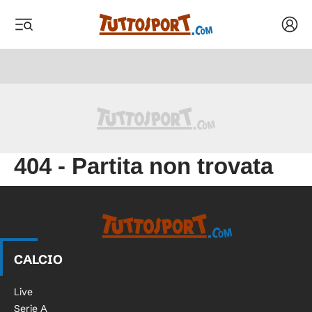
Acced
 menu
 menu
404 - Partita non trovata
CALCIO
Live
Serie A