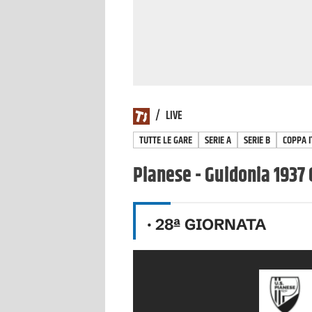
/
LIVE
TUTTE LE GARE
SERIE A
SERIE B
COPPA I
Pianese - Guidonia 1937 
·
28
ª GIORNATA