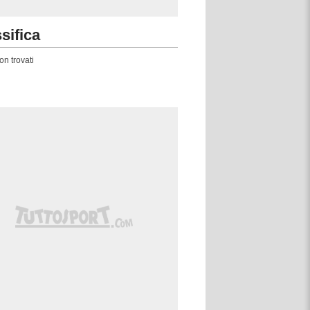
sifica
on trovati