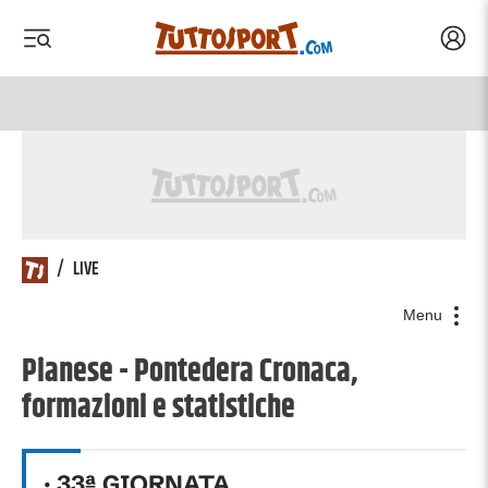
Acced
 menu
 menu
/
LIVE
Menu
Pianese - Pontedera Cronaca,
formazioni e statistiche
·
33
ª GIORNATA