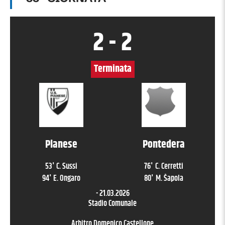
2
-
2
Terminata
Pianese
Pontedera
53
'
C. Sussi
76
'
C. Cerretti
94
'
E. Ongaro
80
'
M. Šapola
-
21.03.2026
Stadio Comunale
Arbitro
Domenico Castellone