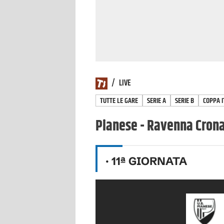
/
LIVE
TUTTE LE GARE
SERIE A
SERIE B
COPPA I
Pianese - Ravenna Cronac
·
11
ª GIORNATA