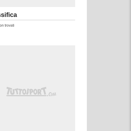
sifica
on trovati