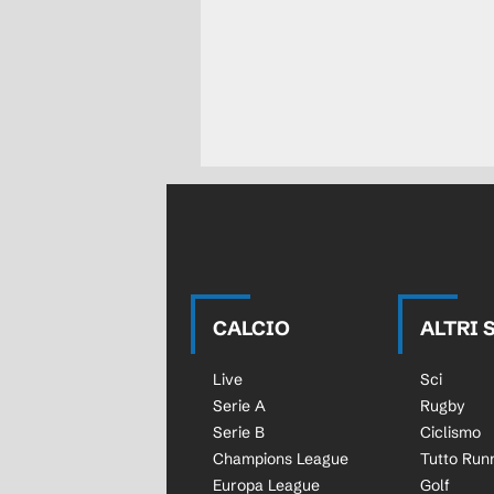
CALCIO
ALTRI 
Live
Sci
Serie A
Rugby
Serie B
Ciclismo
Champions League
Tutto Run
Europa League
Golf