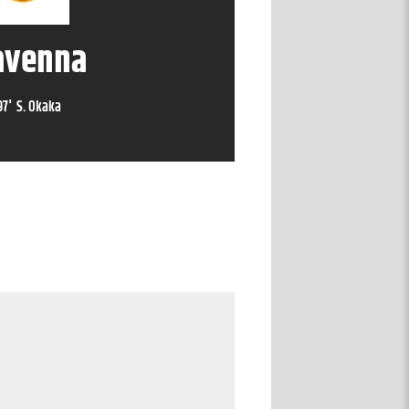
avenna
97
'
S. Okaka