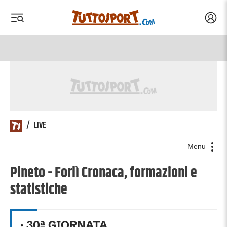
Acced
 menu
 menu
/
LIVE
Menu
Pineto - Forlì Cronaca, formazioni e
statistiche
·
30
ª GIORNATA