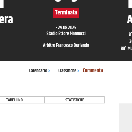
Terminata
era
A
-
29.08.2025
Stadio Ettore Mannucci
8
'
3
Arbitro
Francesco Burlando
88
'
Mu
Commenta
Calendario
Classifiche
TABELLINO
STATISTICHE