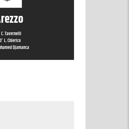
rezzo
C. Tavernelli
0
'
L. Chierico
hamed Djamanca