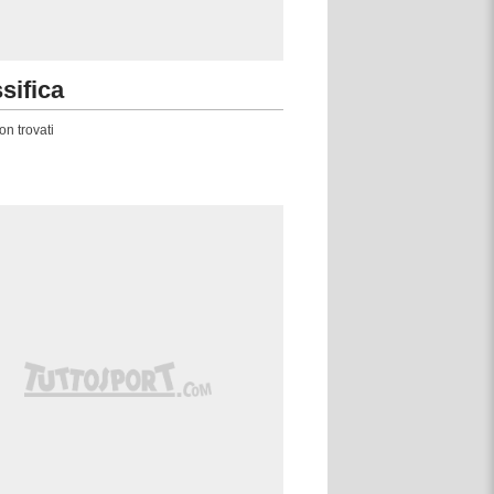
sifica
on trovati