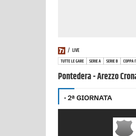
/
LIVE
TUTTE LE GARE
SERIE A
SERIE B
COPPA I
Pontedera - Arezzo Crona
·
2
ª GIORNATA