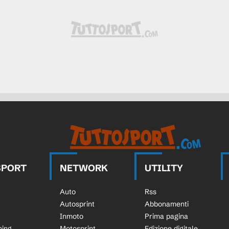
SPORT
NETWORK
UTILITY
Auto
Rss
Autosprint
Abbonamenti
Inmoto
Prima pagina
ning
Motosprint
Edizione digitale