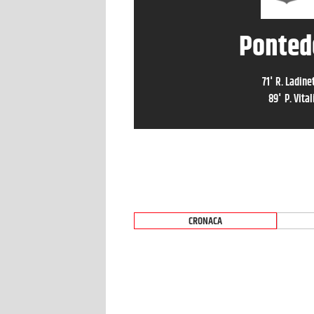
Ponted
71
'
R. Ladine
89
'
P. Vital
CRONACA