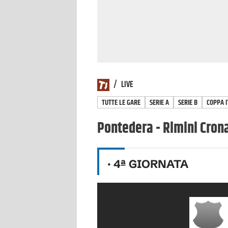
/
LIVE
TUTTE LE GARE
SERIE A
SERIE B
COPPA I
Pontedera - Rimini Crona
·
4
ª GIORNATA