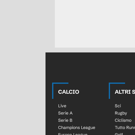
CALCIO
ALTRI 
Live
Sci
Serie A
Rugby
Serie B
Ciclismo
Champions League
Tutto Run
Europa League
Golf