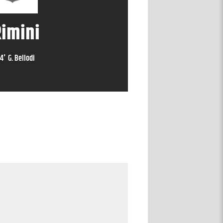
imini
94
'
G. Bellodi