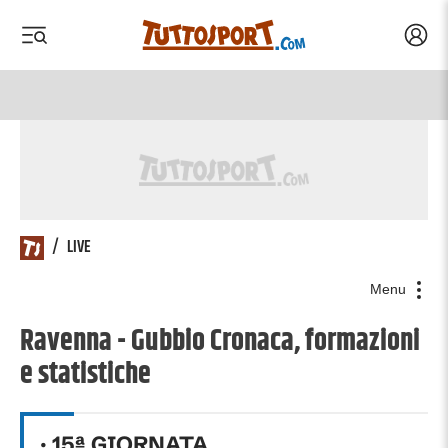
Acced
 menu
 menu
/
LIVE
Menu
Ravenna - Gubbio Cronaca, formazioni
e statistiche
·
15
ª GIORNATA