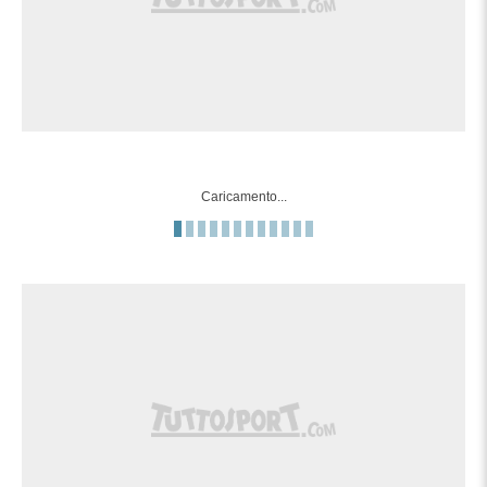
89'
conquista un calcio di punizione sulla
fascia destra.
Braian Ojeda (Real Salt Lake) conquista
87'
un calcio di punizione nella propria meta'
campo.
87'
Fallo di Obed Vargas (Seattle Sounders).
Caricamento...
Fuorigioco. Pedro de la Vega(Seattle
87'
Sounders) prova il lancio lungo, ma Paul
Arriola e' colto in fuorigioco.
Tentativo fallito. Danny Leyva (Seattle
85'
Sounders) un tiro di destro da fuori area
tira alto. Assist di Pedro de la Vega.
Emeka Eneli (Real Salt Lake) conquista
83'
un calcio di punizione nella propria meta'