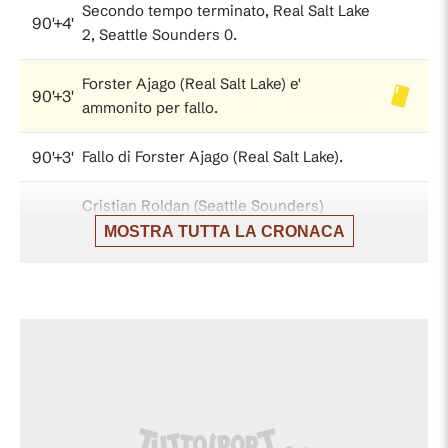
Secondo tempo terminato, Real Salt Lake
90'+4'
2, Seattle Sounders 0.
Forster Ajago (Real Salt Lake) e'
90'+3'
ammonito per fallo.
90'+3'
Fallo di Forster Ajago (Real Salt Lake).
Cristian Roldan (Seattle Sounders)
90'+3'
conquista un calcio di punizione nella
MOSTRA TUTTA LA CRONACA
meta' campo avversaria.
Il quarto ufficiale ha indicato 3 minuti di
90'+1'
recupero.
89'
Fallo di Samuel Junqua (Real Salt Lake).
Cristian Roldan (Seattle Sounders)