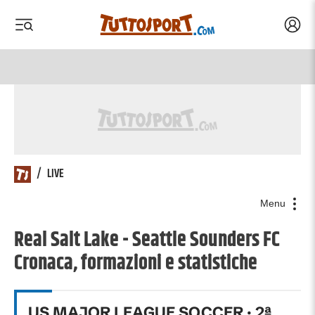
Acced
 menu
 menu
/
LIVE
Menu
Real Salt Lake - Seattle Sounders FC
Cronaca, formazioni e statistiche
US MAJOR LEAGUE SOCCER
·
2
ª