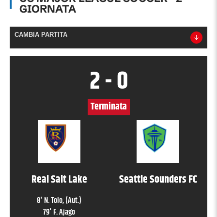
GIORNATA
CAMBIA PARTITA
2
-
0
Terminata
Real Salt Lake
Seattle Sounders FC
8
'
N. Tolo
, (Aut.)
79
'
F. Ajago